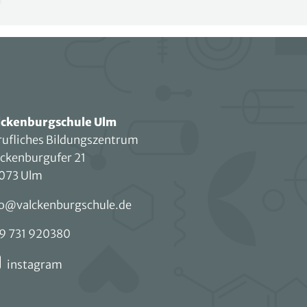
lckenburgschule Ulm
rufliches Bildungszentrum
lckenburgufer 21
073 Ulm
fo@valckenburgschule.de
9 731 920380
instagram