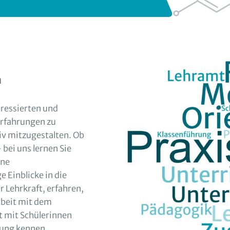
n
ressierten und
erfahrungen zu
iv mitzugestalten. Ob
bei uns lernen Sie
ene
 Einblicke in die
r Lehrkraft, erfahren,
rbeit mit dem
t mit Schülerinnen
tung kennen.